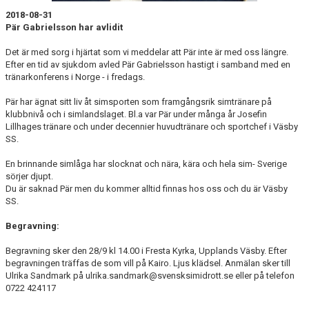
2018-08-31
Pär Gabrielsson har avlidit
Det är med sorg i hjärtat som vi meddelar att Pär inte är med oss längre.
Efter en tid av sjukdom avled Pär Gabrielsson hastigt i samband med en
tränarkonferens i Norge - i fredags.
Pär har ägnat sitt liv åt simsporten som framgångsrik simtränare på
klubbnivå och i simlandslaget. Bl.a var Pär under många år Josefin
Lillhages tränare och under decennier huvudtränare och sportchef i Väsby
SS.
En brinnande simlåga har slocknat och nära, kära och hela sim- Sverige
sörjer djupt.
Du är saknad Pär men du kommer alltid finnas hos oss och du är Väsby
SS.
Begravning:
Begravning sker den 28/9 kl 14.00 i Fresta Kyrka, Upplands Väsby. Efter
begravningen träffas de som vill på Kairo. Ljus klädsel. Anmälan sker till
Ulrika Sandmark på ulrika.sandmark@svensksimidrott.se eller på telefon
0722 424117