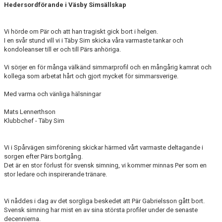
Hedersordförande i Väsby Simsällskap
Vi hörde om Pär och att han tragiskt gick bort i helgen.
I en svår stund vill vi i Täby Sim skicka våra varmaste tankar och
kondoleanser till er och till Pärs anhöriga.
Vi sörjer en för många välkänd simmarprofil och en mångårig kamrat och
kollega som arbetat hårt och gjort mycket för simmarsverige.
Med varma och vänliga hälsningar
Mats Lennerthson
Klubbchef - Täby Sim
Vi i Spårvägen simförening skickar härmed vårt varmaste deltagande i
sorgen efter Pärs bortgång.
Det är en stor förlust för svensk simning, vi kommer minnas Per som en
stor ledare och inspirerande tränare.
Vi nåddes i dag av det sorgliga beskedet att Pär Gabrielsson gått bort.
Svensk simning har mist en av sina största profiler under de senaste
decennierna.