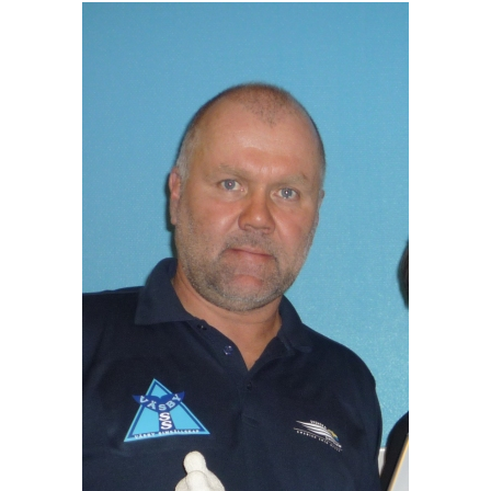
ORGANISATION
STYRELSEN
ÅRSMÖTE
FÖRÄLDRAENGAGEMANG
FÖRSÄKRINGSSKYDD
JOBBA HOS OSS
GDPR
BLI MEDLEM
DOKUMENT
TRIATHLON
KLUBBKLÄDER