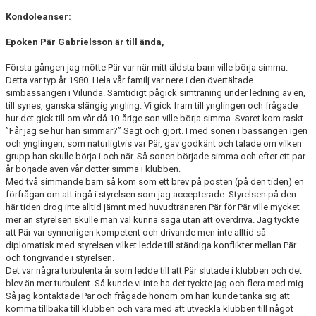
Kondoleanser:
Epoken Pär Gabrielsson är till ända,
Första gången jag mötte Pär var när mitt äldsta barn ville börja simma.
Detta var typ år 1980. Hela vår familj var nere i den övertältade
simbassängen i Vilunda. Samtidigt pågick simträning under ledning av en,
till synes, ganska slängig yngling. Vi gick fram till ynglingen och frågade
hur det gick till om vår då 10-årige son ville börja simma. Svaret kom raskt.
”Får jag se hur han simmar?” Sagt och gjort. I med sonen i bassängen igen
och ynglingen, som naturligtvis var Pär, gav godkänt och talade om vilken
grupp han skulle börja i och när. Så sonen började simma och efter ett par
år började även vår dotter simma i klubben.
Med två simmande barn så kom som ett brev på posten (på den tiden) en
förfrågan om att ingå i styrelsen som jag accepterade. Styrelsen på den
här tiden drog inte alltid jämnt med huvudtränaren Pär för Pär ville mycket
mer än styrelsen skulle man väl kunna säga utan att överdriva. Jag tyckte
att Pär var synnerligen kompetent och drivande men inte alltid så
diplomatisk med styrelsen vilket ledde till ständiga konflikter mellan Pär
och tongivande i styrelsen.
Det var några turbulenta år som ledde till att Pär slutade i klubben och det
blev än mer turbulent. Så kunde vi inte ha det tyckte jag och flera med mig.
Så jag kontaktade Pär och frågade honom om han kunde tänka sig att
komma tillbaka till klubben och vara med att utveckla klubben till något