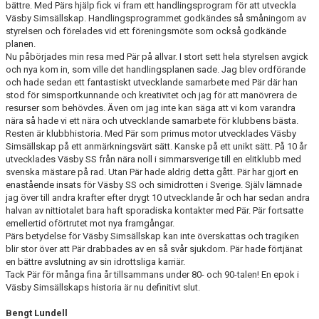
bättre. Med Pärs hjälp fick vi fram ett handlingsprogram för att utveckla
Väsby Simsällskap. Handlingsprogrammet godkändes så småningom av
styrelsen och förelades vid ett föreningsmöte som också godkände
planen.
Nu påbörjades min resa med Pär på allvar. I stort sett hela styrelsen avgick
och nya kom in, som ville det handlingsplanen sade. Jag blev ordförande
och hade sedan ett fantastiskt utvecklande samarbete med Pär där han
stod för simsportkunnande och kreativitet och jag för att manövrera de
resurser som behövdes. Även om jag inte kan säga att vi kom varandra
nära så hade vi ett nära och utvecklande samarbete för klubbens bästa.
Resten är klubbhistoria. Med Pär som primus motor utvecklades Väsby
Simsällskap på ett anmärkningsvärt sätt. Kanske på ett unikt sätt. På 10 år
utvecklades Väsby SS från nära noll i simmarsverige till en elitklubb med
svenska mästare på rad. Utan Pär hade aldrig detta gått. Pär har gjort en
enastående insats för Väsby SS och simidrotten i Sverige. Själv lämnade
jag över till andra krafter efter drygt 10 utvecklande år och har sedan andra
halvan av nittiotalet bara haft sporadiska kontakter med Pär. Pär fortsatte
emellertid oförtrutet mot nya framgångar.
Pärs betydelse för Väsby Simsällskap kan inte överskattas och tragiken
blir stor över att Pär drabbades av en så svår sjukdom. Pär hade förtjänat
en bättre avslutning av sin idrottsliga karriär.
Tack Pär för många fina år tillsammans under 80- och 90-talen! En epok i
Väsby Simsällskaps historia är nu definitivt slut.
Bengt Lundell