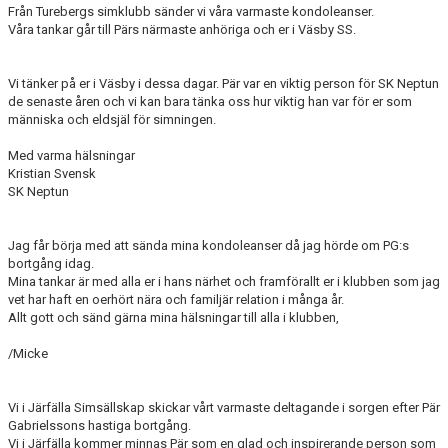
Från Turebergs simklubb sänder vi våra varmaste kondoleanser.
Våra tankar går till Pärs närmaste anhöriga och er i Väsby SS.
Vi tänker på er i Väsby i dessa dagar. Pär var en viktig person för SK Neptun
de senaste åren och vi kan bara tänka oss hur viktig han var för er som
människa och eldsjäl för simningen.
Med varma hälsningar
Kristian Svensk
SK Neptun
Jag får börja med att sända mina kondoleanser då jag hörde om PG:s
bortgång idag.
Mina tankar är med alla er i hans närhet och framförallt er i klubben som jag
vet har haft en oerhört nära och familjär relation i många år.
Allt gott och sänd gärna mina hälsningar till alla i klubben,
/Micke
Vi i Järfälla Simsällskap skickar vårt varmaste deltagande i sorgen efter Pär
Gabrielssons hastiga bortgång.
Vi i Järfälla kommer minnas Pär som en glad och inspirerande person som