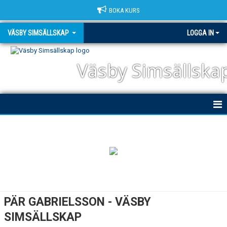
BOKA KURS
VÄSBY SIMSÄLLSKAP
LOGGA IN
Väsby Simsällska
HEM
NYHETER
OM KLUBBEN
KANSLI
PÄR GABRIELSSON - VÄSBY
PÄR GABRIELSSON
SIMSÄLLSKAP