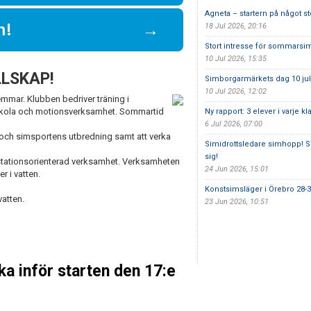
Agneta – startern på något st
m!
→
18 Jul 2026, 20:16
Stort intresse för sommarsim
10 Jul 2026, 15:35
LSKAP!
Simborgarmärkets dag 10 jul
10 Jul 2026, 12:02
emmar. Klubben bedriver träning i
mskola och motionsverksamhet. Sommartid
Ny rapport: 3 elever i varje k
6 Jul 2026, 07:00
och simsportens utbredning samt att verka
Simidrottsledare simhopp! S
sig!
stationsorienterad verksamhet. Verksamheten
24 Jun 2026, 15:01
r i vatten.
Konstsimsläger i Örebro 28-3
vatten.
23 Jun 2026, 10:51
ka inför starten den 17:e