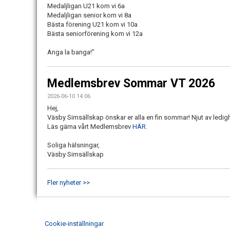
Medaljligan U21 kom vi 6a
Medaljligan senior kom vi 8a
Bästa förening U21 kom vi 10a
Bästa seniorförening kom vi 12a
Anga la banga!”
Medlemsbrev Sommar VT 2026
2026-06-10 14:06
Hej,
Väsby Simsällskap önskar er alla en fin sommar! Njut av ledi
Läs gärna vårt Medlemsbrev
HÄR.
Soliga hälsningar,
Väsby Simsällskap
Fler nyheter >>
Cookie-inställningar