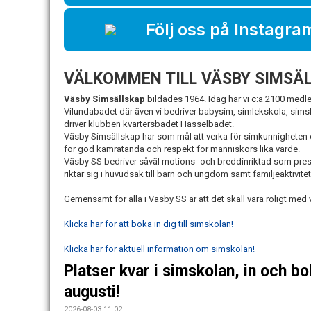
Följ oss på Instagra
VÄLKOMMEN TILL VÄSBY SIMSÄL
Väsby Simsällskap
bildades 1964. Idag har vi c:a 2100 medl
Vilundabadet där även vi bedriver babysim, simlekskola, si
driver klubben kvartersbadet Hasselbadet.
Väsby Simsällskap har som mål att verka för simkunnigheten 
för god kamratanda och respekt för människors lika värde.
Väsby SS bedriver såväl motions -och breddinriktad som pre
riktar sig i huvudsak till barn och ungdom samt familjeaktivitete
Gemensamt för alla i Väsby SS är att det skall vara roligt med 
Klicka här för att boka in dig till simskolan!
Klicka här för aktuell information om simskolan!
Platser kvar i simskolan, in och bo
augusti!
2026-08-03 11:02