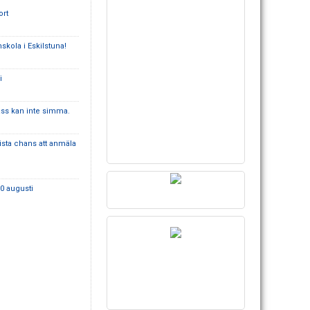
ort
skola i Eskilstuna!
i
lass kan inte simma.
ista chans att anmäla
0 augusti