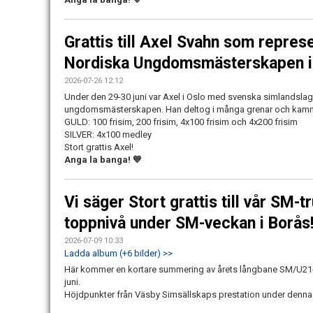
Grattis till Axel Svahn som repres
Nordiska Ungdomsmästerskapen i
2026-07-26 12:12
Under den 29-30 juni var Axel i Oslo med svenska simlandslag
ungdomsmästerskapen. Han deltog i många grenar och kamma
GULD: 100 frisim, 200 frisim, 4x100 frisim och 4x200 frisim
SILVER: 4x100 medley
Stort grattis Axel!
Anga la banga! 💙
Vi säger Stort grattis till vår SM
toppnivå under SM-veckan i Borås
2026-07-09 10:33
Ladda album (+6 bilder) >>
Här kommer en kortare summering av årets långbane SM/U21
juni.
Höjdpunkter från Väsby Simsällskaps prestation under denna