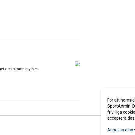
ghet och simma mycket.
För att hemsid
SportAdmin. De
frivilliga cooki
acceptera des
Anpassa dina 