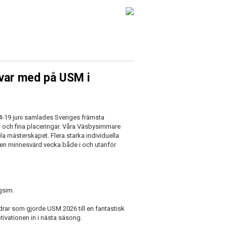
m var med på USM i
4-19 juni samlades Sveriges främsta
 och fina placeringar. Våra Väsbysimmare
mästerskapet. Flera starka individuella
ll en minnesvärd vecka både i och utanför
gsim.
räldrar som gjorde USM 2026 till en fantastisk
ivationen in i nästa säsong.