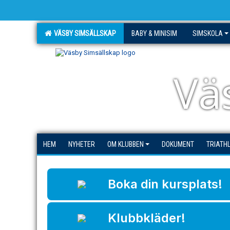
VÄSBY SIMSÄLLSKAP
BABY & MINISIM
SIMSKOLA
Vä
HEM
NYHETER
OM KLUBBEN
DOKUMENT
TRIATH
Boka din kursplats!
Klubbkläder!