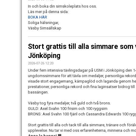
In och boka din simskoleplats hos oss.
Läs mer på denna sida:
BOKA HÄR
Soliga hälsningar,
Väsby Simsällskap
Stort grattis till alla simmare so
Jönköping
2026-07-26 12:20
Under fem intensiva tävlingsdagar på USM i Jönköping den 1
ungdomssimmare för att tävla om medaljer, personliga rekord
visade stort engagemang, kämpaglöd och laganda genom hela 
prestationer, personliga rekord och fina laginsatser bidrog ti
bassängen.
Väsby tog fyra medaljer, två guld och två brons.
GULD: Axel Svahn 100 frisim och 100 ryggsim
BRONS: Axel Svahn 100 fjäril och Cassandra Edwards 100 ryg
Stort grattis till alla och tack till alla simmare, tränare och fö
upplevelse. Nu tar vi med oss erfarenheterna, minnena och mot
Anga la banga! 💙