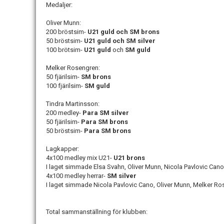
Medaljer:
Oliver Munn:
200 bröstsim-
U21 guld och SM brons
50 bröstsim-
U21 guld och SM silver
100 brötsim-
U21 guld
och
SM guld
Melker Rosengren:
50 fjärilsim-
SM brons
100 fjärilsim-
SM guld
Tindra Martinsson:
200 medley-
Para SM silver
50 fjärilsim-
Para SM brons
50 bröstsim-
Para SM brons
Lagkapper:
4x100 medley mix U21-
U21 brons
I laget simmade Elsa Svahn, Oliver Munn, Nicola Pavlovic Can
4x100 medley herrar-
SM silver
I laget simmade Nicola Pavlovic Cano, Oliver Munn, Melker R
Total sammanställning för klubben: