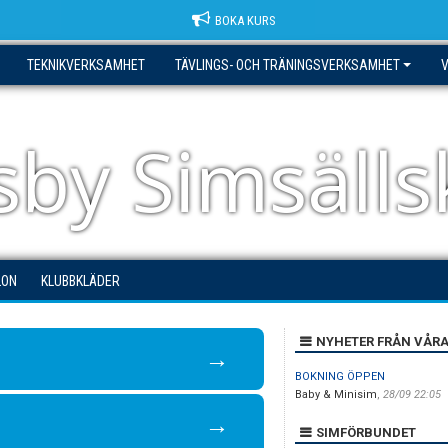
BOKA KURS
TEKNIKVERKSAMHET
TÄVLINGS- OCH TRÄNINGSVERKSAMHET
sby Simsäll
LON
KLUBBKLÄDER
NYHETER FRÅN VÅR
→
BOKNING ÖPPEN
Baby & Minisim
,
28/09 22:05
→
SIMFÖRBUNDET