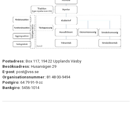
ORGANISATION
STYRELSEN
ÅRSMÖTE
FÖRÄLDRAENGAGEMANG
FÖRSÄKRINGSSKYDD
Postadress:
Box 117, 194 22 Upplands Väsby
Besöksadress:
Husarvägen 29
JOBBA HOS OSS
E-post:
post@vss.se
Organisationsnummer:
81 48 00-9494
GDPR
Postgiro:
64 79 91-9 cc
Bankgiro:
5456-1014
BLI MEDLEM
DOKUMENT
TRIATHLON
KLUBBKLÄDER