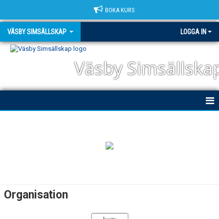
BOKA KURS
VÄSBY SIMSÄLLSKAP
LOGGA IN
Väsby Simsällska
HEM
NYHETER
OM KLUBBEN
KANSLI
Organisation
PÄR GABRIELSSON