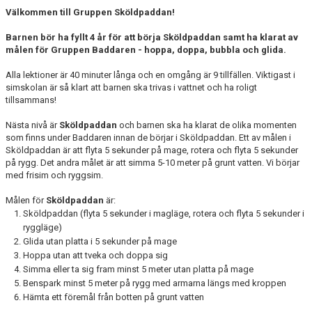
Välkommen till Gruppen Sköldpaddan!
Barnen bör ha fyllt 4 år för att börja Sköldpaddan samt ha klarat av
målen för Gruppen Baddaren - hoppa, doppa, bubbla och glida.
Alla lektioner är 40 minuter långa och en omgång är 9 tillfällen. Viktigast i
simskolan är så klart att barnen ska trivas i vattnet och ha roligt
tillsammans!
Nästa nivå är
Sköldpaddan
och barnen ska ha klarat de olika momenten
som finns under Baddaren innan de börjar i Sköldpaddan. Ett av målen i
Sköldpaddan är att flyta 5 sekunder på mage, rotera och flyta 5 sekunder
på rygg. Det andra målet är att simma 5-10 meter på grunt vatten. Vi börjar
med frisim och ryggsim.
Målen för
Sköldpaddan
är:
Sköldpaddan (flyta 5 sekunder i magläge, rotera och flyta 5 sekunder i
ryggläge)
Glida utan platta i 5 sekunder på mage
Hoppa utan att tveka och doppa sig
Simma eller ta sig fram minst 5 meter utan platta på mage
Benspark minst 5 meter på rygg med armarna längs med kroppen
Hämta ett föremål från botten på grunt vatten