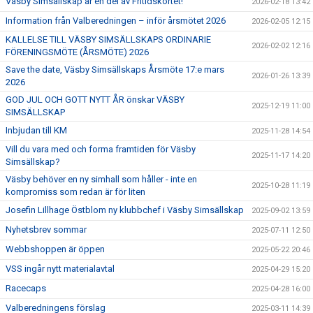
Väsby Simsällskap är en del av Fritidskortet!
2026-02-18 13:42
Information från Valberedningen – inför årsmötet 2026
2026-02-05 12:15
KALLELSE TILL VÄSBY SIMSÄLLSKAPS ORDINARIE
2026-02-02 12:16
FÖRENINGSMÖTE (ÅRSMÖTE) 2026
Save the date, Väsby Simsällskaps Årsmöte 17:e mars
2026-01-26 13:39
2026
GOD JUL OCH GOTT NYTT ÅR önskar VÄSBY
2025-12-19 11:00
SIMSÄLLSKAP
Inbjudan till KM
2025-11-28 14:54
Vill du vara med och forma framtiden för Väsby
2025-11-17 14:20
Simsällskap?
Väsby behöver en ny simhall som håller - inte en
2025-10-28 11:19
kompromiss som redan är för liten
Josefin Lillhage Östblom ny klubbchef i Väsby Simsällskap
2025-09-02 13:59
Nyhetsbrev sommar
2025-07-11 12:50
Webbshoppen är öppen
2025-05-22 20:46
VSS ingår nytt materialavtal
2025-04-29 15:20
Racecaps
2025-04-28 16:00
Valberedningens förslag
2025-03-11 14:39