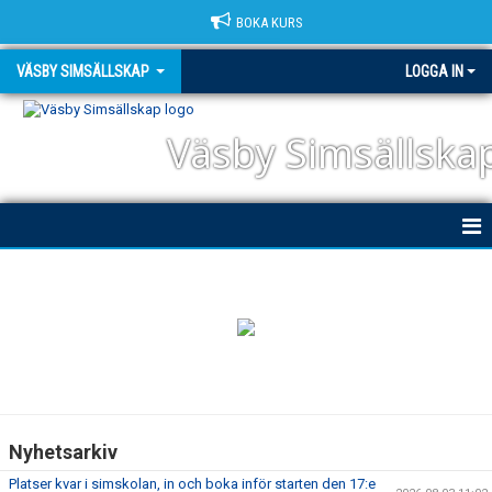
BOKA KURS
VÄSBY SIMSÄLLSKAP
LOGGA IN
Väsby Simsällska
HEM
NYHETER
OM KLUBBEN
DOKUMENT
Nyhetsarkiv
TRIATHLON
Platser kvar i simskolan, in och boka inför starten den 17:e