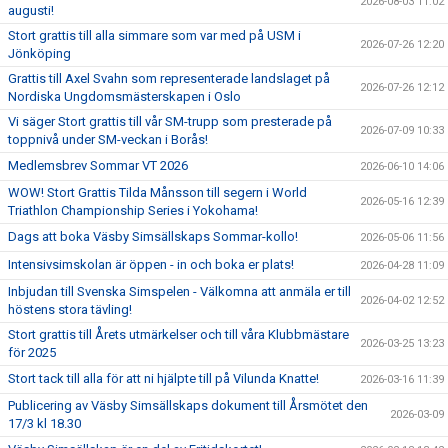
2026-08-03 11:02
augusti!
KLUBBKLÄDER
Stort grattis till alla simmare som var med på USM i
2026-07-26 12:20
Jönköping
Grattis till Axel Svahn som representerade landslaget på
2026-07-26 12:12
Nordiska Ungdomsmästerskapen i Oslo
Vi säger Stort grattis till vår SM-trupp som presterade på
2026-07-09 10:33
toppnivå under SM-veckan i Borås!
Medlemsbrev Sommar VT 2026
2026-06-10 14:06
WOW! Stort Grattis Tilda Månsson till segern i World
2026-05-16 12:39
Triathlon Championship Series i Yokohama!
Dags att boka Väsby Simsällskaps Sommar-kollo!
2026-05-06 11:56
Intensivsimskolan är öppen - in och boka er plats!
2026-04-28 11:09
Inbjudan till Svenska Simspelen - Välkomna att anmäla er till
2026-04-02 12:52
höstens stora tävling!
Stort grattis till Årets utmärkelser och till våra Klubbmästare
2026-03-25 13:23
för 2025
Stort tack till alla för att ni hjälpte till på Vilunda Knatte!
2026-03-16 11:39
Publicering av Väsby Simsällskaps dokument till Årsmötet den
2026-03-09
17/3 kl 18.30