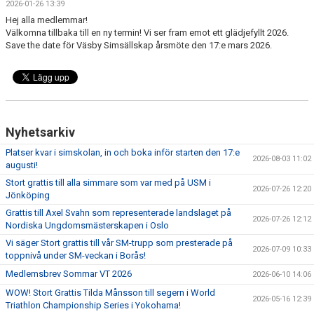
2026-01-26 13:39
KLUBBKLÄDER
Hej alla medlemmar!
Välkomna tillbaka till en ny termin! Vi ser fram emot ett glädjefyllt 2026.
Save the date för Väsby Simsällskap årsmöte den 17:e mars 2026.
Nyhetsarkiv
Platser kvar i simskolan, in och boka inför starten den 17:e
2026-08-03 11:02
augusti!
Stort grattis till alla simmare som var med på USM i
2026-07-26 12:20
Jönköping
Grattis till Axel Svahn som representerade landslaget på
2026-07-26 12:12
Nordiska Ungdomsmästerskapen i Oslo
Vi säger Stort grattis till vår SM-trupp som presterade på
2026-07-09 10:33
toppnivå under SM-veckan i Borås!
Medlemsbrev Sommar VT 2026
2026-06-10 14:06
WOW! Stort Grattis Tilda Månsson till segern i World
2026-05-16 12:39
Triathlon Championship Series i Yokohama!