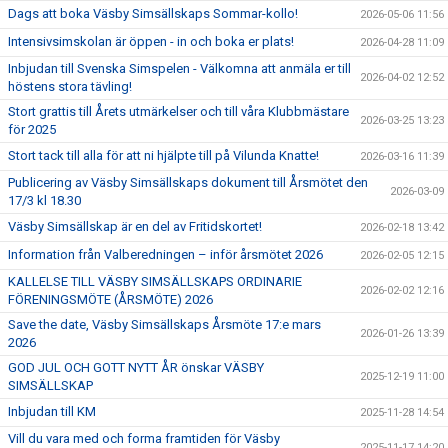
Dags att boka Väsby Simsällskaps Sommar-kollo!
2026-05-06 11:56
Intensivsimskolan är öppen - in och boka er plats!
2026-04-28 11:09
Inbjudan till Svenska Simspelen - Välkomna att anmäla er till
2026-04-02 12:52
höstens stora tävling!
Stort grattis till Årets utmärkelser och till våra Klubbmästare
2026-03-25 13:23
för 2025
Stort tack till alla för att ni hjälpte till på Vilunda Knatte!
2026-03-16 11:39
Publicering av Väsby Simsällskaps dokument till Årsmötet den
2026-03-09
17/3 kl 18.30
Väsby Simsällskap är en del av Fritidskortet!
2026-02-18 13:42
Information från Valberedningen – inför årsmötet 2026
2026-02-05 12:15
KALLELSE TILL VÄSBY SIMSÄLLSKAPS ORDINARIE
2026-02-02 12:16
FÖRENINGSMÖTE (ÅRSMÖTE) 2026
Save the date, Väsby Simsällskaps Årsmöte 17:e mars
2026-01-26 13:39
2026
GOD JUL OCH GOTT NYTT ÅR önskar VÄSBY
2025-12-19 11:00
SIMSÄLLSKAP
Inbjudan till KM
2025-11-28 14:54
Vill du vara med och forma framtiden för Väsby
2025-11-17 14:20