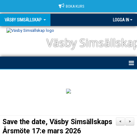
BOKA KURS
VÄSBY SIMSÄLLSKAP
LOGGA IN
Väsby Simsällska
HEM
NYHETER
OM KLUBBEN
DOKUMENT
Save the date, Väsby Simsällskaps
<
>
TRIATHLON
Årsmöte 17:e mars 2026