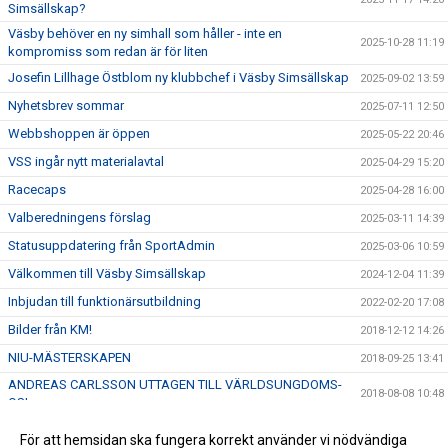
Simsällskap?
Väsby behöver en ny simhall som håller - inte en
2025-10-28 11:19
kompromiss som redan är för liten
Josefin Lillhage Östblom ny klubbchef i Väsby Simsällskap
2025-09-02 13:59
Nyhetsbrev sommar
2025-07-11 12:50
Webbshoppen är öppen
2025-05-22 20:46
VSS ingår nytt materialavtal
2025-04-29 15:20
Racecaps
2025-04-28 16:00
Valberedningens förslag
2025-03-11 14:39
Statusuppdatering från SportAdmin
2025-03-06 10:59
Välkommen till Väsby Simsällskap
2024-12-04 11:39
Inbjudan till funktionärsutbildning
2022-02-20 17:08
Bilder från KM!
2018-12-12 14:26
NIU-MÄSTERSKAPEN
2018-09-25 13:41
ANDREAS CARLSSON UTTAGEN TILL VÄRLDSUNGDOMS-
2018-08-08 10:48
OS!
VÄSBY SIMSÄLLSKAPS VERKSAMHETSBERÄTTELSE 2017
2018-03-21 10:59
För att hemsidan ska fungera korrekt använder vi nödvändiga