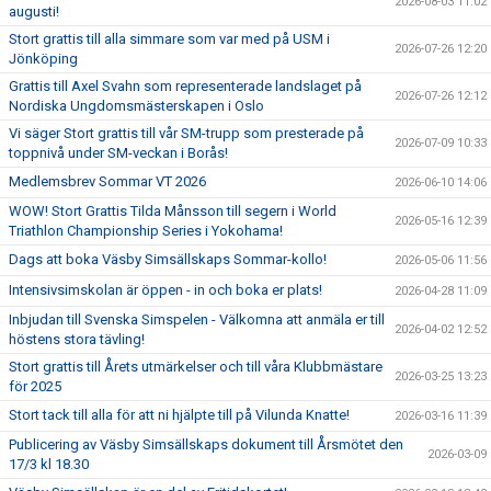
2026-08-03 11:02
augusti!
KLUBBKLÄDER
Stort grattis till alla simmare som var med på USM i
2026-07-26 12:20
Jönköping
Grattis till Axel Svahn som representerade landslaget på
2026-07-26 12:12
Nordiska Ungdomsmästerskapen i Oslo
Vi säger Stort grattis till vår SM-trupp som presterade på
2026-07-09 10:33
toppnivå under SM-veckan i Borås!
Medlemsbrev Sommar VT 2026
2026-06-10 14:06
WOW! Stort Grattis Tilda Månsson till segern i World
2026-05-16 12:39
Triathlon Championship Series i Yokohama!
Dags att boka Väsby Simsällskaps Sommar-kollo!
2026-05-06 11:56
Intensivsimskolan är öppen - in och boka er plats!
2026-04-28 11:09
Inbjudan till Svenska Simspelen - Välkomna att anmäla er till
2026-04-02 12:52
höstens stora tävling!
Stort grattis till Årets utmärkelser och till våra Klubbmästare
2026-03-25 13:23
för 2025
Stort tack till alla för att ni hjälpte till på Vilunda Knatte!
2026-03-16 11:39
Publicering av Väsby Simsällskaps dokument till Årsmötet den
2026-03-09
17/3 kl 18.30