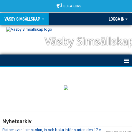
BOKA KURS
VÄSBY SIMSÄLLSKAP
LOGGA IN
Väsby Simsällska
HEM
NYHETER
OM KLUBBEN
DOKUMENT
Nyhetsarkiv
TRIATHLON
Platser kvar i simskolan, in och boka inför starten den 17:e