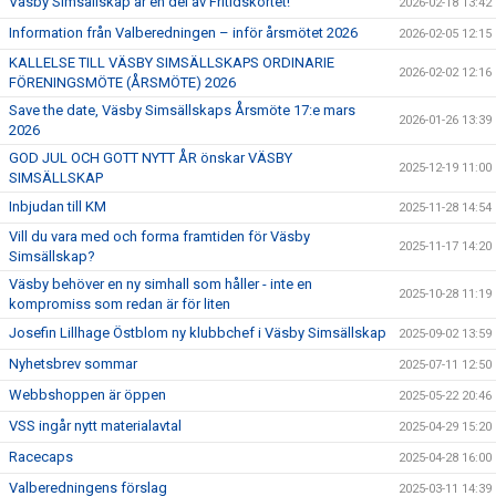
Väsby Simsällskap är en del av Fritidskortet!
2026-02-18 13:42
Information från Valberedningen – inför årsmötet 2026
2026-02-05 12:15
KALLELSE TILL VÄSBY SIMSÄLLSKAPS ORDINARIE
2026-02-02 12:16
FÖRENINGSMÖTE (ÅRSMÖTE) 2026
Save the date, Väsby Simsällskaps Årsmöte 17:e mars
2026-01-26 13:39
2026
GOD JUL OCH GOTT NYTT ÅR önskar VÄSBY
2025-12-19 11:00
SIMSÄLLSKAP
Inbjudan till KM
2025-11-28 14:54
Vill du vara med och forma framtiden för Väsby
2025-11-17 14:20
Simsällskap?
Väsby behöver en ny simhall som håller - inte en
2025-10-28 11:19
kompromiss som redan är för liten
Josefin Lillhage Östblom ny klubbchef i Väsby Simsällskap
2025-09-02 13:59
Nyhetsbrev sommar
2025-07-11 12:50
Webbshoppen är öppen
2025-05-22 20:46
VSS ingår nytt materialavtal
2025-04-29 15:20
Racecaps
2025-04-28 16:00
Valberedningens förslag
2025-03-11 14:39