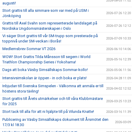
2026-08-03 11:02
augusti!
KLUBBKLÄDER
Stort grattis till alla simmare som var med på USM i
2026-07-26 12:20
Jönköping
Grattis till Axel Svahn som representerade landslaget på
2026-07-26 12:12
Nordiska Ungdomsmästerskapen i Oslo
Vi säger Stort grattis till vår SM-trupp som presterade på
2026-07-09 10:33
toppnivå under SM-veckan i Borås!
Medlemsbrev Sommar VT 2026
2026-06-10 14:06
WOW! Stort Grattis Tilda Månsson till segern i World
2026-05-16 12:39
Triathlon Championship Series i Yokohama!
Dags att boka Väsby Simsällskaps Sommar-kollo!
2026-05-06 11:56
Intensivsimskolan är öppen - in och boka er plats!
2026-04-28 11:09
Inbjudan till Svenska Simspelen - Välkomna att anmäla er till
2026-04-02 12:52
höstens stora tävling!
Stort grattis till Årets utmärkelser och till våra Klubbmästare
2026-03-25 13:23
för 2025
Stort tack till alla för att ni hjälpte till på Vilunda Knatte!
2026-03-16 11:39
Publicering av Väsby Simsällskaps dokument till Årsmötet den
2026-03-09
17/3 kl 18.30