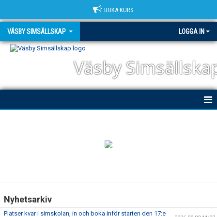
BOKA KURS
VÄSBY SIMSÄLLSKAP
LOGGA IN
Väsby Simsällska
HEM
NYHETER
OM KLUBBEN
DOKUMENT
Nyhetsarkiv
TRIATHLON
Platser kvar i simskolan, in och boka inför starten den 17:e