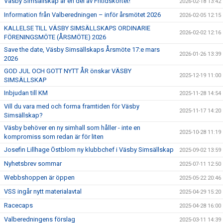
Väsby Simsällskap är en del av Fritidskortet!
2026-02-18 13:42
Information från Valberedningen – inför årsmötet 2026
2026-02-05 12:15
KALLELSE TILL VÄSBY SIMSÄLLSKAPS ORDINARIE
2026-02-02 12:16
FÖRENINGSMÖTE (ÅRSMÖTE) 2026
Save the date, Väsby Simsällskaps Årsmöte 17:e mars
2026-01-26 13:39
2026
GOD JUL OCH GOTT NYTT ÅR önskar VÄSBY
2025-12-19 11:00
SIMSÄLLSKAP
Inbjudan till KM
2025-11-28 14:54
Vill du vara med och forma framtiden för Väsby
2025-11-17 14:20
Simsällskap?
Väsby behöver en ny simhall som håller - inte en
2025-10-28 11:19
kompromiss som redan är för liten
Josefin Lillhage Östblom ny klubbchef i Väsby Simsällskap
2025-09-02 13:59
Nyhetsbrev sommar
2025-07-11 12:50
Webbshoppen är öppen
2025-05-22 20:46
VSS ingår nytt materialavtal
2025-04-29 15:20
Racecaps
2025-04-28 16:00
Valberedningens förslag
2025-03-11 14:39