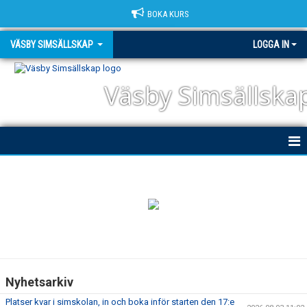
BOKA KURS
VÄSBY SIMSÄLLSKAP
LOGGA IN
Väsby Simsällska
HEM
NYHETER
OM KLUBBEN
DOKUMENT
Nyhetsarkiv
TRIATHLON
Platser kvar i simskolan, in och boka inför starten den 17:e