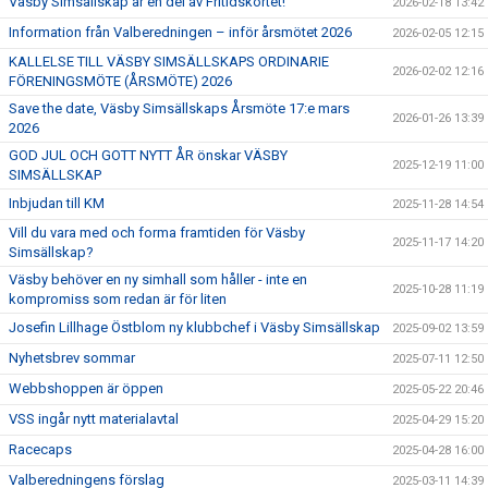
Väsby Simsällskap är en del av Fritidskortet!
2026-02-18 13:42
Information från Valberedningen – inför årsmötet 2026
2026-02-05 12:15
KALLELSE TILL VÄSBY SIMSÄLLSKAPS ORDINARIE
2026-02-02 12:16
FÖRENINGSMÖTE (ÅRSMÖTE) 2026
Save the date, Väsby Simsällskaps Årsmöte 17:e mars
2026-01-26 13:39
2026
GOD JUL OCH GOTT NYTT ÅR önskar VÄSBY
2025-12-19 11:00
SIMSÄLLSKAP
Inbjudan till KM
2025-11-28 14:54
Vill du vara med och forma framtiden för Väsby
2025-11-17 14:20
Simsällskap?
Väsby behöver en ny simhall som håller - inte en
2025-10-28 11:19
kompromiss som redan är för liten
Josefin Lillhage Östblom ny klubbchef i Väsby Simsällskap
2025-09-02 13:59
Nyhetsbrev sommar
2025-07-11 12:50
Webbshoppen är öppen
2025-05-22 20:46
VSS ingår nytt materialavtal
2025-04-29 15:20
Racecaps
2025-04-28 16:00
Valberedningens förslag
2025-03-11 14:39