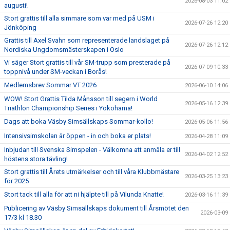
2026-08-03 11:02
augusti!
KLUBBKLÄDER
Stort grattis till alla simmare som var med på USM i
2026-07-26 12:20
Jönköping
Grattis till Axel Svahn som representerade landslaget på
2026-07-26 12:12
Nordiska Ungdomsmästerskapen i Oslo
Vi säger Stort grattis till vår SM-trupp som presterade på
2026-07-09 10:33
toppnivå under SM-veckan i Borås!
Medlemsbrev Sommar VT 2026
2026-06-10 14:06
WOW! Stort Grattis Tilda Månsson till segern i World
2026-05-16 12:39
Triathlon Championship Series i Yokohama!
Dags att boka Väsby Simsällskaps Sommar-kollo!
2026-05-06 11:56
Intensivsimskolan är öppen - in och boka er plats!
2026-04-28 11:09
Inbjudan till Svenska Simspelen - Välkomna att anmäla er till
2026-04-02 12:52
höstens stora tävling!
Stort grattis till Årets utmärkelser och till våra Klubbmästare
2026-03-25 13:23
för 2025
Stort tack till alla för att ni hjälpte till på Vilunda Knatte!
2026-03-16 11:39
Publicering av Väsby Simsällskaps dokument till Årsmötet den
2026-03-09
17/3 kl 18.30