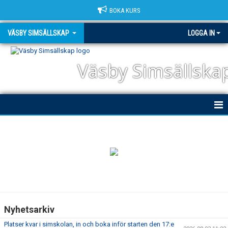
BOKA KURS
VÄSBY SIMSÄLLSKAP
LOGGA IN
Väsby Simsällska
HEM
NYHETER
OM KLUBBEN
DOKUMENT
Nyhetsarkiv
TRIATHLON
Platser kvar i simskolan, in och boka inför starten den 17:e