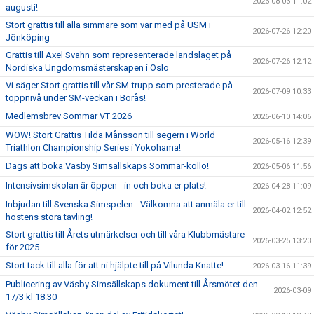
2026-08-03 11:02
augusti!
KLUBBKLÄDER
Stort grattis till alla simmare som var med på USM i
2026-07-26 12:20
Jönköping
Grattis till Axel Svahn som representerade landslaget på
2026-07-26 12:12
Nordiska Ungdomsmästerskapen i Oslo
Vi säger Stort grattis till vår SM-trupp som presterade på
2026-07-09 10:33
toppnivå under SM-veckan i Borås!
Medlemsbrev Sommar VT 2026
2026-06-10 14:06
WOW! Stort Grattis Tilda Månsson till segern i World
2026-05-16 12:39
Triathlon Championship Series i Yokohama!
Dags att boka Väsby Simsällskaps Sommar-kollo!
2026-05-06 11:56
Intensivsimskolan är öppen - in och boka er plats!
2026-04-28 11:09
Inbjudan till Svenska Simspelen - Välkomna att anmäla er till
2026-04-02 12:52
höstens stora tävling!
Stort grattis till Årets utmärkelser och till våra Klubbmästare
2026-03-25 13:23
för 2025
Stort tack till alla för att ni hjälpte till på Vilunda Knatte!
2026-03-16 11:39
Publicering av Väsby Simsällskaps dokument till Årsmötet den
2026-03-09
17/3 kl 18.30