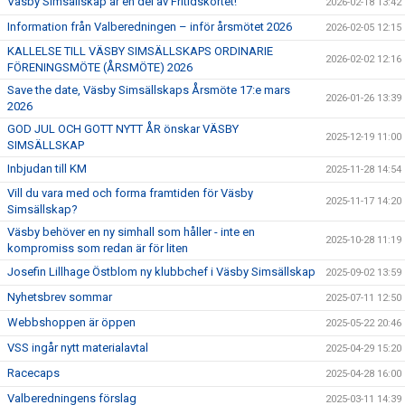
Väsby Simsällskap är en del av Fritidskortet!
2026-02-18 13:42
Information från Valberedningen – inför årsmötet 2026
2026-02-05 12:15
KALLELSE TILL VÄSBY SIMSÄLLSKAPS ORDINARIE
2026-02-02 12:16
FÖRENINGSMÖTE (ÅRSMÖTE) 2026
Save the date, Väsby Simsällskaps Årsmöte 17:e mars
2026-01-26 13:39
2026
GOD JUL OCH GOTT NYTT ÅR önskar VÄSBY
2025-12-19 11:00
SIMSÄLLSKAP
Inbjudan till KM
2025-11-28 14:54
Vill du vara med och forma framtiden för Väsby
2025-11-17 14:20
Simsällskap?
Väsby behöver en ny simhall som håller - inte en
2025-10-28 11:19
kompromiss som redan är för liten
Josefin Lillhage Östblom ny klubbchef i Väsby Simsällskap
2025-09-02 13:59
Nyhetsbrev sommar
2025-07-11 12:50
Webbshoppen är öppen
2025-05-22 20:46
VSS ingår nytt materialavtal
2025-04-29 15:20
Racecaps
2025-04-28 16:00
Valberedningens förslag
2025-03-11 14:39