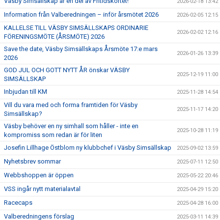
Väsby Simsällskap är en del av Fritidskortet!
2026-02-18 13:42
Information från Valberedningen – inför årsmötet 2026
2026-02-05 12:15
KALLELSE TILL VÄSBY SIMSÄLLSKAPS ORDINARIE
2026-02-02 12:16
FÖRENINGSMÖTE (ÅRSMÖTE) 2026
Save the date, Väsby Simsällskaps Årsmöte 17:e mars
2026-01-26 13:39
2026
GOD JUL OCH GOTT NYTT ÅR önskar VÄSBY
2025-12-19 11:00
SIMSÄLLSKAP
Inbjudan till KM
2025-11-28 14:54
Vill du vara med och forma framtiden för Väsby
2025-11-17 14:20
Simsällskap?
Väsby behöver en ny simhall som håller - inte en
2025-10-28 11:19
kompromiss som redan är för liten
Josefin Lillhage Östblom ny klubbchef i Väsby Simsällskap
2025-09-02 13:59
Nyhetsbrev sommar
2025-07-11 12:50
Webbshoppen är öppen
2025-05-22 20:46
VSS ingår nytt materialavtal
2025-04-29 15:20
Racecaps
2025-04-28 16:00
Valberedningens förslag
2025-03-11 14:39