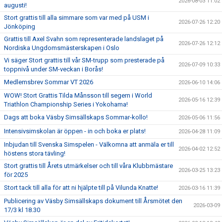
2026-08-03 11:02
augusti!
KLUBBKLÄDER
Stort grattis till alla simmare som var med på USM i
2026-07-26 12:20
Jönköping
Grattis till Axel Svahn som representerade landslaget på
2026-07-26 12:12
Nordiska Ungdomsmästerskapen i Oslo
Vi säger Stort grattis till vår SM-trupp som presterade på
2026-07-09 10:33
toppnivå under SM-veckan i Borås!
Medlemsbrev Sommar VT 2026
2026-06-10 14:06
WOW! Stort Grattis Tilda Månsson till segern i World
2026-05-16 12:39
Triathlon Championship Series i Yokohama!
Dags att boka Väsby Simsällskaps Sommar-kollo!
2026-05-06 11:56
Intensivsimskolan är öppen - in och boka er plats!
2026-04-28 11:09
Inbjudan till Svenska Simspelen - Välkomna att anmäla er till
2026-04-02 12:52
höstens stora tävling!
Stort grattis till Årets utmärkelser och till våra Klubbmästare
2026-03-25 13:23
för 2025
Stort tack till alla för att ni hjälpte till på Vilunda Knatte!
2026-03-16 11:39
Publicering av Väsby Simsällskaps dokument till Årsmötet den
2026-03-09
17/3 kl 18.30