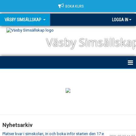
BOKA KURS
VÄSBY SIMSÄLLSKAP
LOGGA IN
Väsby Simsällska
HEM
NYHETER
OM KLUBBEN
DOKUMENT
Nyhetsarkiv
TRIATHLON
Platser kvar i simskolan, in och boka inför starten den 17:e