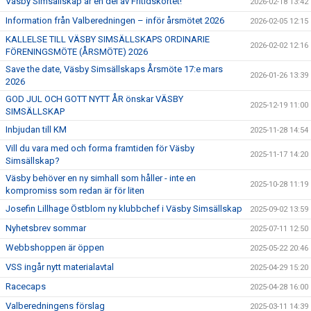
Väsby Simsällskap är en del av Fritidskortet!
2026-02-18 13:42
Information från Valberedningen – inför årsmötet 2026
2026-02-05 12:15
KALLELSE TILL VÄSBY SIMSÄLLSKAPS ORDINARIE
2026-02-02 12:16
FÖRENINGSMÖTE (ÅRSMÖTE) 2026
Save the date, Väsby Simsällskaps Årsmöte 17:e mars
2026-01-26 13:39
2026
GOD JUL OCH GOTT NYTT ÅR önskar VÄSBY
2025-12-19 11:00
SIMSÄLLSKAP
Inbjudan till KM
2025-11-28 14:54
Vill du vara med och forma framtiden för Väsby
2025-11-17 14:20
Simsällskap?
Väsby behöver en ny simhall som håller - inte en
2025-10-28 11:19
kompromiss som redan är för liten
Josefin Lillhage Östblom ny klubbchef i Väsby Simsällskap
2025-09-02 13:59
Nyhetsbrev sommar
2025-07-11 12:50
Webbshoppen är öppen
2025-05-22 20:46
VSS ingår nytt materialavtal
2025-04-29 15:20
Racecaps
2025-04-28 16:00
Valberedningens förslag
2025-03-11 14:39