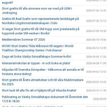
2026-08-03 11:02
augusti!
KLUBBKLÄDER
Stort grattis till alla simmare som var med på USM i
2026-07-26 12:20
Jönköping
Grattis till Axel Svahn som representerade landslaget på
2026-07-26 12:12
Nordiska Ungdomsmästerskapen i Oslo
Vi säger Stort grattis till vår SM-trupp som presterade på
2026-07-09 10:33
toppnivå under SM-veckan i Borås!
Medlemsbrev Sommar VT 2026
2026-06-10 14:06
WOW! Stort Grattis Tilda Månsson till segern i World
2026-05-16 12:39
Triathlon Championship Series i Yokohama!
Dags att boka Väsby Simsällskaps Sommar-kollo!
2026-05-06 11:56
Intensivsimskolan är öppen - in och boka er plats!
2026-04-28 11:09
Inbjudan till Svenska Simspelen - Välkomna att anmäla er till
2026-04-02 12:52
höstens stora tävling!
Stort grattis till Årets utmärkelser och till våra Klubbmästare
2026-03-25 13:23
för 2025
Stort tack till alla för att ni hjälpte till på Vilunda Knatte!
2026-03-16 11:39
Publicering av Väsby Simsällskaps dokument till Årsmötet den
2026-03-09
17/3 kl 18.30