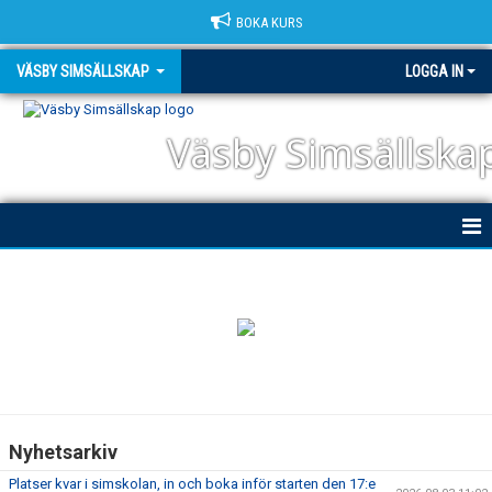
BOKA KURS
VÄSBY SIMSÄLLSKAP
LOGGA IN
Väsby Simsällska
HEM
NYHETER
OM KLUBBEN
DOKUMENT
Nyhetsarkiv
TRIATHLON
Platser kvar i simskolan, in och boka inför starten den 17:e