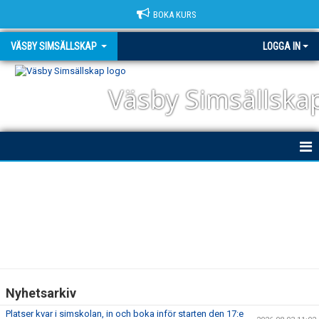
BOKA KURS
VÄSBY SIMSÄLLSKAP
LOGGA IN
Väsby Simsällska
HEM
NYHETER
OM KLUBBEN
DOKUMENT
Nyhetsarkiv
TRIATHLON
Platser kvar i simskolan, in och boka inför starten den 17:e