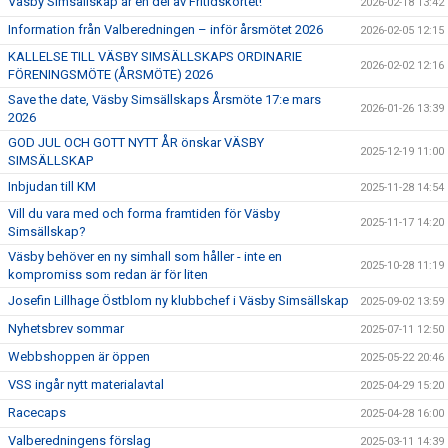
Väsby Simsällskap är en del av Fritidskortet!
2026-02-18 13:42
Information från Valberedningen – inför årsmötet 2026
2026-02-05 12:15
KALLELSE TILL VÄSBY SIMSÄLLSKAPS ORDINARIE
2026-02-02 12:16
FÖRENINGSMÖTE (ÅRSMÖTE) 2026
Save the date, Väsby Simsällskaps Årsmöte 17:e mars
2026-01-26 13:39
2026
GOD JUL OCH GOTT NYTT ÅR önskar VÄSBY
2025-12-19 11:00
SIMSÄLLSKAP
Inbjudan till KM
2025-11-28 14:54
Vill du vara med och forma framtiden för Väsby
2025-11-17 14:20
Simsällskap?
Väsby behöver en ny simhall som håller - inte en
2025-10-28 11:19
kompromiss som redan är för liten
Josefin Lillhage Östblom ny klubbchef i Väsby Simsällskap
2025-09-02 13:59
Nyhetsbrev sommar
2025-07-11 12:50
Webbshoppen är öppen
2025-05-22 20:46
VSS ingår nytt materialavtal
2025-04-29 15:20
Racecaps
2025-04-28 16:00
Valberedningens förslag
2025-03-11 14:39