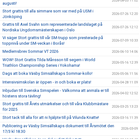
2026-08-03 11:02
augusti!
KLUBBKLÄDER
Stort grattis till alla simmare som var med på USM i
2026-07-26 12:20
Jönköping
Grattis till Axel Svahn som representerade landslaget på
2026-07-26 12:12
Nordiska Ungdomsmästerskapen i Oslo
Vi säger Stort grattis till vår SM-trupp som presterade på
2026-07-09 10:33
toppnivå under SM-veckan i Borås!
Medlemsbrev Sommar VT 2026
2026-06-10 14:06
WOW! Stort Grattis Tilda Månsson till segern i World
2026-05-16 12:39
Triathlon Championship Series i Yokohama!
Dags att boka Väsby Simsällskaps Sommar-kollo!
2026-05-06 11:56
Intensivsimskolan är öppen - in och boka er plats!
2026-04-28 11:09
Inbjudan till Svenska Simspelen - Välkomna att anmäla er till
2026-04-02 12:52
höstens stora tävling!
Stort grattis till Årets utmärkelser och till våra Klubbmästare
2026-03-25 13:23
för 2025
Stort tack till alla för att ni hjälpte till på Vilunda Knatte!
2026-03-16 11:39
Publicering av Väsby Simsällskaps dokument till Årsmötet den
2026-03-09
17/3 kl 18.30