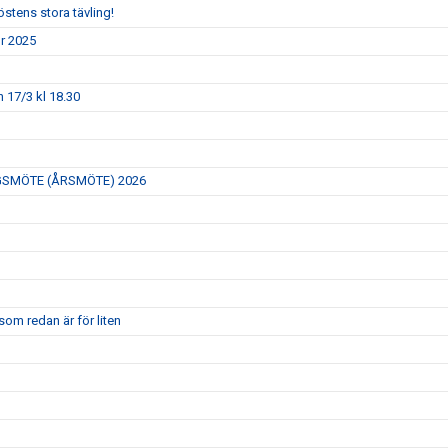
östens stora tävling!
ör 2025
 17/3 kl 18.30
GSMÖTE (ÅRSMÖTE) 2026
om redan är för liten