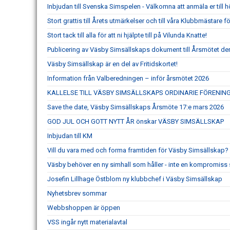
Inbjudan till Svenska Simspelen - Välkomna att anmäla er till h
Stort grattis till Årets utmärkelser och till våra Klubbmästare f
Stort tack till alla för att ni hjälpte till på Vilunda Knatte!
Publicering av Väsby Simsällskaps dokument till Årsmötet den
Väsby Simsällskap är en del av Fritidskortet!
Information från Valberedningen – inför årsmötet 2026
KALLELSE TILL VÄSBY SIMSÄLLSKAPS ORDINARIE FÖRENIN
Save the date, Väsby Simsällskaps Årsmöte 17:e mars 2026
GOD JUL OCH GOTT NYTT ÅR önskar VÄSBY SIMSÄLLSKAP
Inbjudan till KM
Vill du vara med och forma framtiden för Väsby Simsällskap?
Väsby behöver en ny simhall som håller - inte en kompromiss s
Josefin Lillhage Östblom ny klubbchef i Väsby Simsällskap
Nyhetsbrev sommar
Webbshoppen är öppen
VSS ingår nytt materialavtal