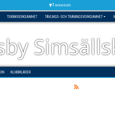
BOKA KURS
TEKNIKVERKSAMHET
TÄVLINGS- OCH TRÄNINGSVERKSAMHET
sby Simsäll
LON
KLUBBKLÄDER