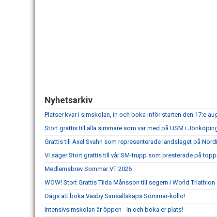
Nyhetsarkiv
Platser kvar i simskolan, in och boka inför starten den 17:e aug
Stort grattis till alla simmare som var med på USM i Jönköpin
Grattis till Axel Svahn som representerade landslaget på N
Vi säger Stort grattis till vår SM-trupp som presterade på top
Medlemsbrev Sommar VT 2026
WOW! Stort Grattis Tilda Månsson till segern i World Triathl
Dags att boka Väsby Simsällskaps Sommar-kollo!
Intensivsimskolan är öppen - in och boka er plats!