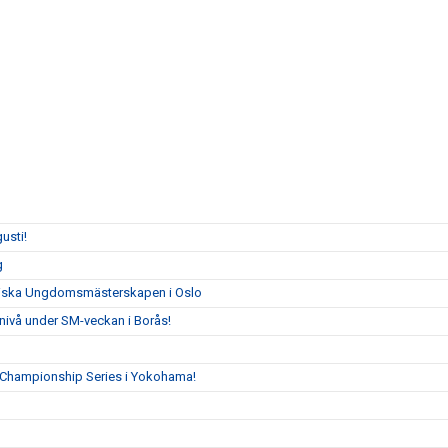
usti!
g
ordiska Ungdomsmästerskapen i Oslo
pnivå under SM-veckan i Borås!
on Championship Series i Yokohama!