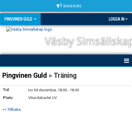
BOKA KURS
PINGVINEN GULD
LOGGA IN
Väsby Simsällska
PINGVIN GULD
Pingvinen Guld
» Träning
ALLMÄNNA VILLKOR OCH AVGIFTER
Tid:
tor 04 december, 18:00 - 18:45
Plats:
SCHEMA
Vilundabadet UV
<< Tillbaka
BOKNING
KONTAKT